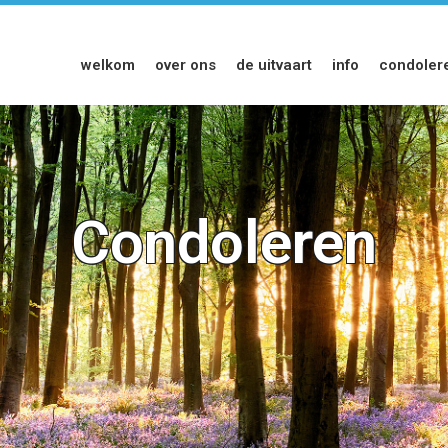
welkom
over ons
de uitvaart
info
condoler
Condoleren