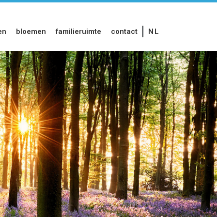
en
bloemen
familieruimte
contact
NL